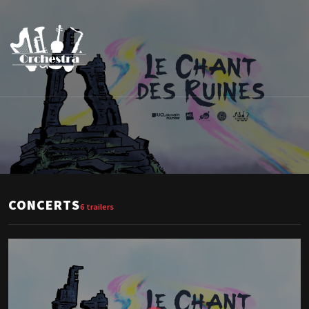
À LA UNE · 2025
CONCERTS
6 trailers
Trailer
Concert 2025
Ferme du Biéreau · Louvain-la-Neuve
REGARDER