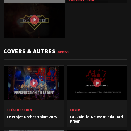
CONCERT 2018
Trailer — Édition 2018
CONCERT 2021
Trailer — Édition 2021
CONCERT 2017
COVERS & AUTRES
6 vidéos
Trailer — Édition 2017
PRÉSENTATION
COVER
Le Projet Orchestrakot 2025
Louvain-la-Neuve ft. Edouard
Priem